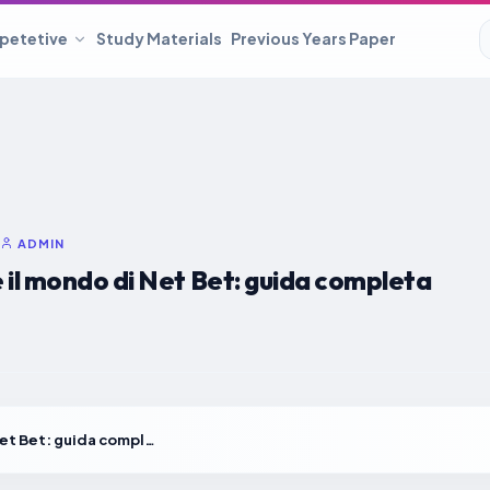
petetive
Study Materials
Previous Years Paper
ADMIN
 il mondo di Net Bet: guida completa
Esplorare il mondo di Net Bet: guida completa