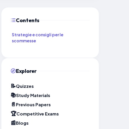
Contents
Strategie e consigli per le
scommesse
Explorer
📝
Quizzes
📚
Study Materials
📄
Previous Papers
🏆
Competitive Exams
📰
Blogs