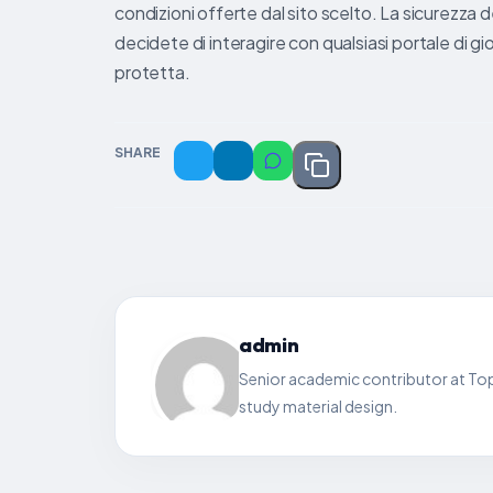
condizioni offerte dal sito scelto. La sicurezza
decidete di interagire con qualsiasi portale di 
protetta.
SHARE
admin
Senior academic contributor at Top
study material design.