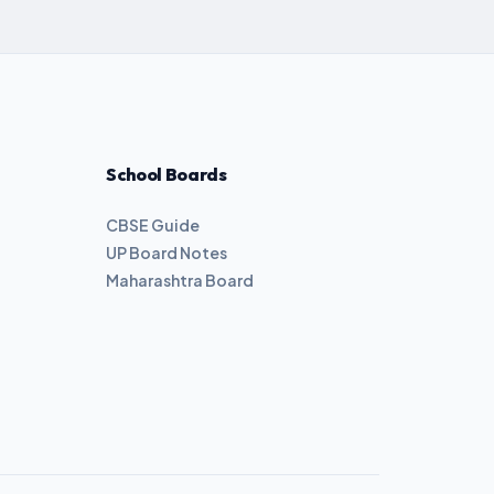
School Boards
CBSE Guide
UP Board Notes
Maharashtra Board